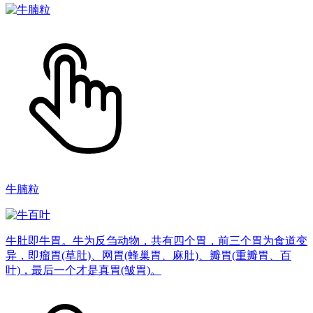
牛腩粒
牛肚即牛胃。牛为反刍动物，共有四个胃，前三个胃为食道变
异，即瘤胃(草肚)、网胃(蜂巢胃、麻肚)、瓣胃(重瓣胃、百
叶)，最后一个才是真胃(皱胃)。