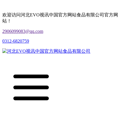
欢迎访问河北EVO视讯中国官方网站食品有限公司官方网
站！
2906099083@qq.com
0312-6820759