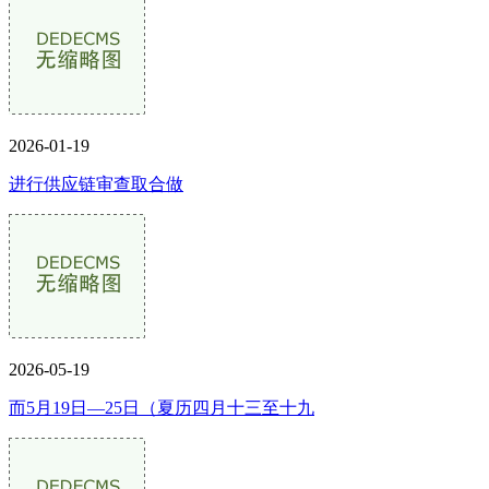
2026-01-19
进行供应链审查取合做
2026-05-19
而5月19日—25日（夏历四月十三至十九