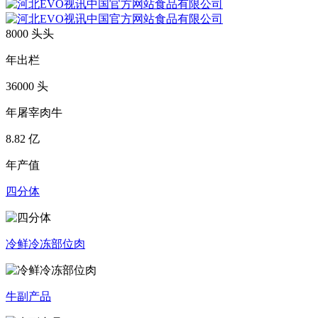
8000
头
头
年出栏
36000
头
年屠宰肉牛
8.82
亿
年产值
四分体
冷鲜冷冻部位肉
牛副产品