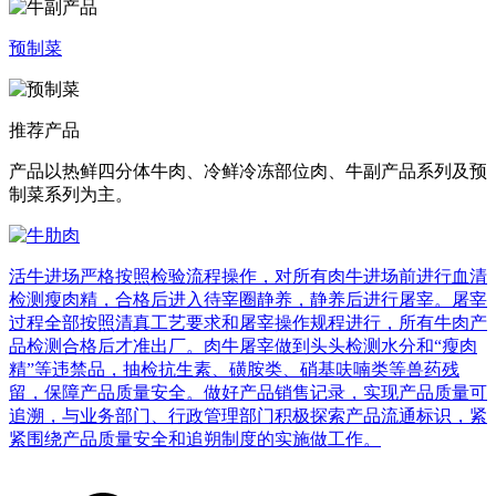
预制菜
推荐产品
产品以热鲜四分体牛肉、冷鲜冷冻部位肉、牛副产品系列及预
制菜系列为主。
活牛进场严格按照检验流程操作，对所有肉牛进场前进行血清
检测瘦肉精，合格后进入待宰圈静养，静养后进行屠宰。屠宰
过程全部按照清真工艺要求和屠宰操作规程进行，所有牛肉产
品检测合格后才准出厂。肉牛屠宰做到头头检测水分和“瘦肉
精”等违禁品，抽检抗生素、磺胺类、硝基呋喃类等兽药残
留，保障产品质量安全。做好产品销售记录，实现产品质量可
追溯，与业务部门、行政管理部门积极探索产品流通标识，紧
紧围绕产品质量安全和追朔制度的实施做工作。