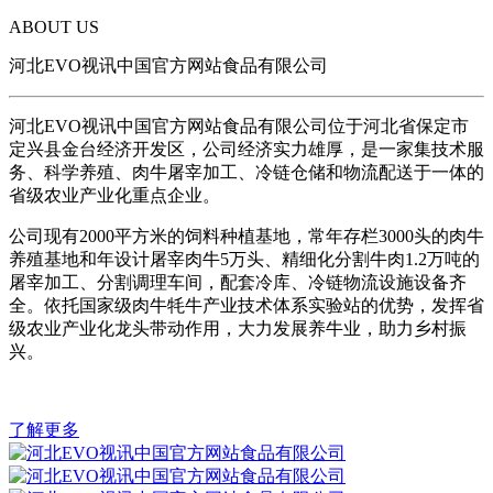
ABOUT US
河北EVO视讯中国官方网站食品有限公司
河北EVO视讯中国官方网站食品有限公司位于河北省保定市
定兴县金台经济开发区，公司经济实力雄厚，是一家集技术服
务、科学养殖、肉牛屠宰加工、冷链仓储和物流配送于一体的
省级农业产业化重点企业。
公司现有2000平方米的饲料种植基地，常年存栏3000头的肉牛
养殖基地和年设计屠宰肉牛5万头、精细化分割牛肉1.2万吨的
屠宰加工、分割调理车间，配套冷库、冷链物流设施设备齐
全。依托国家级肉牛牦牛产业技术体系实验站的优势，发挥省
级农业产业化龙头带动作用，大力发展养牛业，助力乡村振
兴。
了解更多