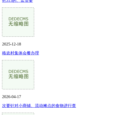
把315的、监管要
2025-12-18
格农村集体会餐办理
2026-04-17
次要针对小商铺、流动摊点的食物进行查