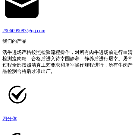
2906099083@qq.com
我们的产品
活牛进场严格按照检验流程操作，对所有肉牛进场前进行血清
检测瘦肉精，合格后进入待宰圈静养，静养后进行屠宰。屠宰
过程全部按照清真工艺要求和屠宰操作规程进行，所有牛肉产
品检测合格后才准出厂。
四分体