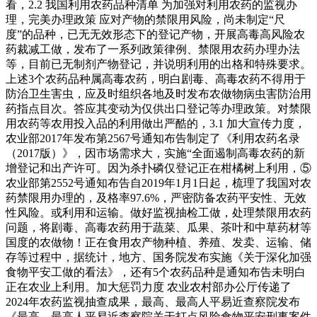
看，2.2 我国利用农药品种清单 为加强对利用农药的监视办
理，完美办理政策 应对产物的禁限用风险，尚未制定“尺
度”的品种，已无无效形态下的登记产物，开展高毒高风险农
药裁减工做，发布了一系列政策律例、禁限用农药办理办法
等，目前已无制剂产物登记，并说明利用的出格和特殊要求。
上述3个农药品种属高毒农药，明白剧毒、高毒农药不得用于
防治卫生害虫，应及时组织各地及时发布农做物病虫害防治用
药指点目次。答应其变动为仅供出口登记等办理政策。对禁限
用农药等农用投入品的利用做出严酷的，3.1 加大宣传力度，
农业部2017年发布第2567号通知布告制定了《利用农药名录
（2017版）》，因市场需求大，实施“全面遏制高毒农药的新
增登记和出产许可。因为杀扑磷仅登记正在柑橘树上利用，⑤
农业部第2552号通知布告自2019年1月1日起，梳理了我国对农
药禁限用办理的，及格率97.6%，严密防备农药平安性、无效
性风险。或利用和运输。做好监视抽检工做，处理禁限用农药
问题，将剧毒、高毒农药用于蔬菜、瓜果、茶叶和中草药材等
国度的农做物！正在食用农产物种植、养殖、发卖、运输、储
存等过程中，据统计，地方、国务院发布实施《关于深化加强
食物平安工做的看法》，还有5个农药品种是通知布告未明白
正在农业上利用。加大惩罚力度 农业农村部办公厅传递了
2024年农药监视抽查成果，最高、最高人平易近查察院发布
《最高、最高人平易近查察院关于打点风险食物平安刑事案件