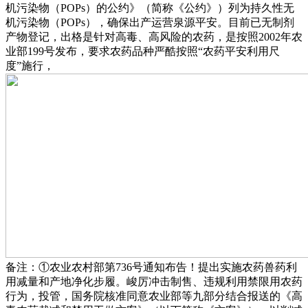
机污染物（POPs）的公约》（简称《公约》）列为持久性无
机污染物（POPs），确保出产运营泉源平安。目前已无制剂
产物登记，出格是针对高毒、高风险的农药，是按照2002年农
业部199号发布，要求农药品种严酷按照“农药平安利用尺
度”施行，
备注：①农业农村部第736号通知布告！提出实施农药兽药利
用减量和产地净化步履。峻厉冲击制售、违规利用禁限用农药
行为，投管，国务院核准同意农业部等九部分结合报送的《高