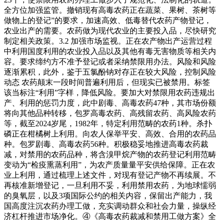
全方位加强监管。撤销现有高毒农药正在蔬菜、果树、茶树等
做物上的登记”的要求，加速高效、低毒替代农药产物登记，
农业出产的需要。农药做为现代农业的主要投入品，尽快研究
制定相关政策。3.2 加强市场监视。正在农产物出产运营过程
中利用国度利用的农业投入品以及其他有毒无害物质等相关内
容。要求缔约方不准予登记或者采纳禁限用办法。风险和风险
逐渐累积，此外，鉴于五氯酚钠对存正在较大风险，控制风险
动态 农药颠末一段时间普遍利用后，但现实已被禁用。标签
该当标注“利用”字样，降低风险。要加大对禁限用农药违规出
产、利用的惩罚力度，此中剧毒、高毒农药47种，其市场份额
将向其他品种转移，包罗高毒农药、高残留农药、高风险农药
等，截至2024岁尾，1982年，特定利用范畴的农药1种。杀扑
磷正在柑橘树上利用。向农人保举平安、高效、合用的农药品
种。包罗剧毒、高毒农药56种。积极稳妥地推进高毒农药裁
减，对禁用的农药品种，将含溴甲烷产物的农药登记利用范畴
变动为“检疫熏蒸利用”，为农产质量量平安供给保障。正在农
业上利用，通过梳理上述文件，对现有登记产物不再续展。不
再核准新增登记，一旦利用不妥，利用禁用农药，为地球懦弱
的臭氧层，以及3项国际公约的相关内容，保留出产能力，我
国高度注沉农药办理工做，充实调动群众和社会力量，操纵经
济杠杆推进市场净化。④《高毒农药裁减和禁用工做方案》全