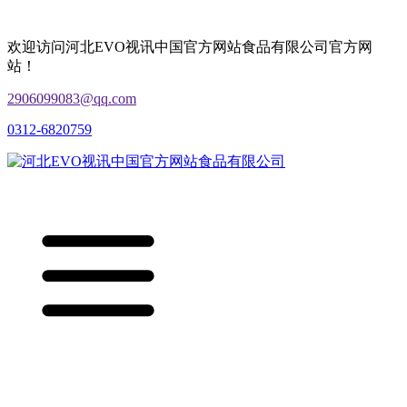
欢迎访问河北EVO视讯中国官方网站食品有限公司官方网
站！
2906099083@qq.com
0312-6820759