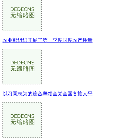
农业部组织开展了第一季度国度农产质量
以习同志为的连合率领全党全国各族人平