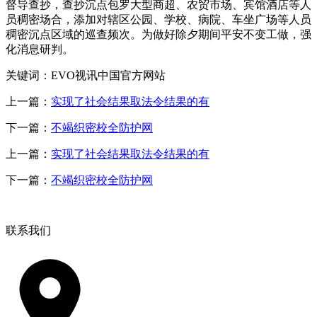
督导查抄，查抄沉点包罗大型商超、农贸市场、宾馆酒店等人
员稠密场合，添加对辖区公园、学校、病院、车坐广场等人员
稠密沉点区域的巡查频次。为做好除夕期间平安不变工做，强
化消息研判。
关键词：EVO视讯中国官方网站
上一篇：
实现了社会结果取法令结果的有
下一篇：
不竭织密校全防护网
上一篇：
实现了社会结果取法令结果的有
下一篇：
不竭织密校全防护网
联系我们