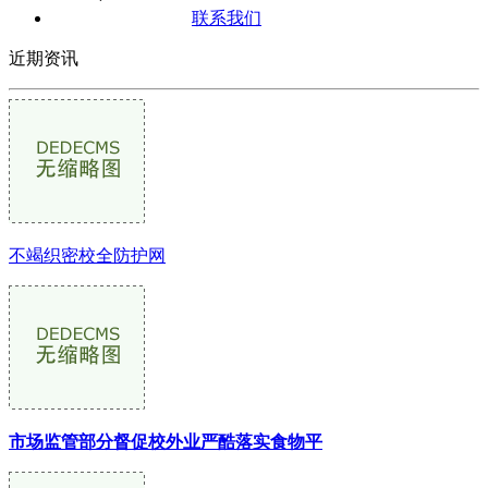
联系我们
近期资讯
不竭织密校全防护网
市场监管部分督促校外业严酷落实食物平