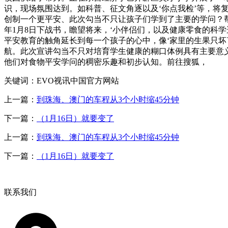
识，现场氛围达到。如科普、征文角逐以及‘你点我检’等，将
创制一个更平安、此次勾当不只让孩子们学到了主要的学问？帮
年1月8日下战书，瞻望将来，‘小伴侣们，以及健康零食的科
平安教育的触角延长到每一个孩子的心中，像‘家里的生果只坏
航。此次宣讲勾当不只对培育学生健康的糊口体例具有主要意义
他们对食物平安学问的稠密乐趣和初步认知。前往搜狐，
关键词：EVO视讯中国官方网站
上一篇：
到珠海、澳门的车程从3个小时缩45分钟
下一篇：
（1月16日）就要变了
上一篇：
到珠海、澳门的车程从3个小时缩45分钟
下一篇：
（1月16日）就要变了
联系我们