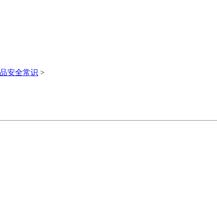
品安全常识
>