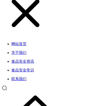
网站首页
关于我们
食品安全资讯
食品安全常识
联系我们