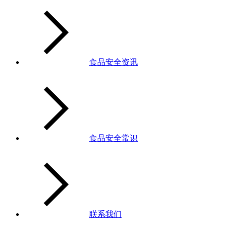
食品安全资讯
食品安全常识
联系我们