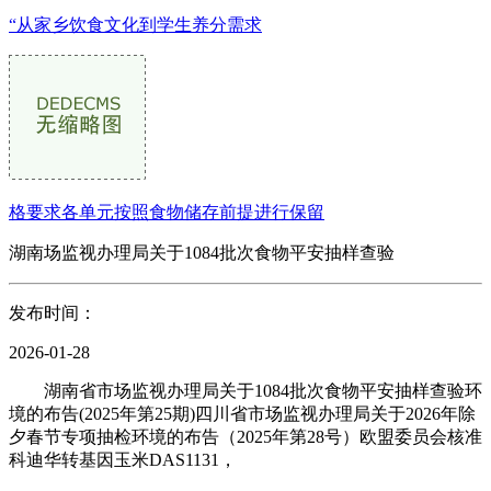
“从家乡饮食文化到学生养分需求
格要求各单元按照食物储存前提进行保留
湖南场监视办理局关于1084批次食物平安抽样查验
发布时间：
2026-01-28
湖南省市场监视办理局关于1084批次食物平安抽样查验环
境的布告(2025年第25期)四川省市场监视办理局关于2026年除
夕春节专项抽检环境的布告（2025年第28号）欧盟委员会核准
科迪华转基因玉米DAS1131，