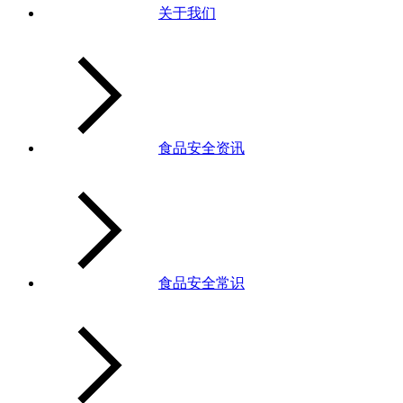
关于我们
食品安全资讯
食品安全常识