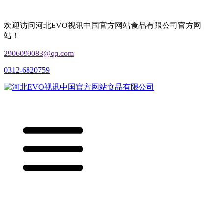
欢迎访问河北EVO视讯中国官方网站食品有限公司官方网
站！
2906099083@qq.com
0312-6820759