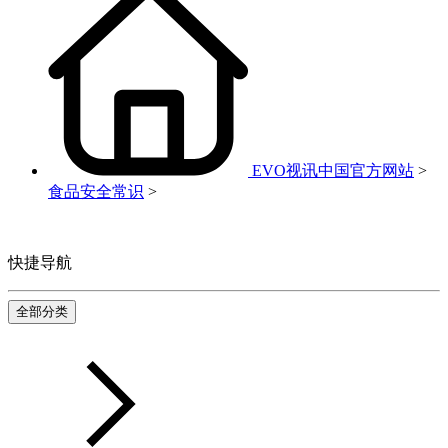
EVO视讯中国官方网站
>
食品安全常识
>
快捷导航
全部分类