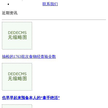
联系我们
近期资讯
抽检的1763批次食物经查验全数
也早早起来预备本人的“拿手绝活”