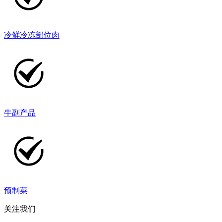
冷鲜冷冻部位肉
牛副产品
预制菜
关注我们