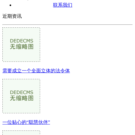
联系我们
近期资讯
需要成立一个全面立体的法令体
一位贴心的“聪慧伙伴”