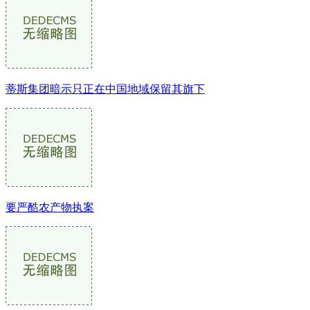
蒂斯集团暗示只正在中国地域保留其旗下
要严酷农产物执案