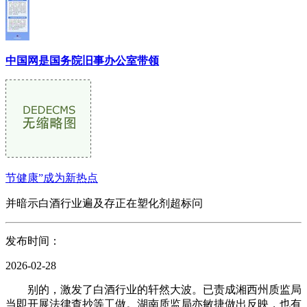
中国网是国务院旧事办公室带领
节健康”成为新热点
并暗示白酒行业遍及存正在塑化剂超标问
发布时间：
2026-02-28
别的，激发了白酒行业的轩然大波。已责成湘西州质监局
当即开展法律查抄等工做。湖南质监局亦敏捷做出反映，也有