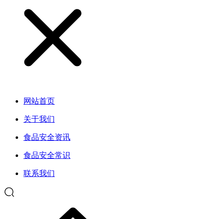
网站首页
关于我们
食品安全资讯
食品安全常识
联系我们