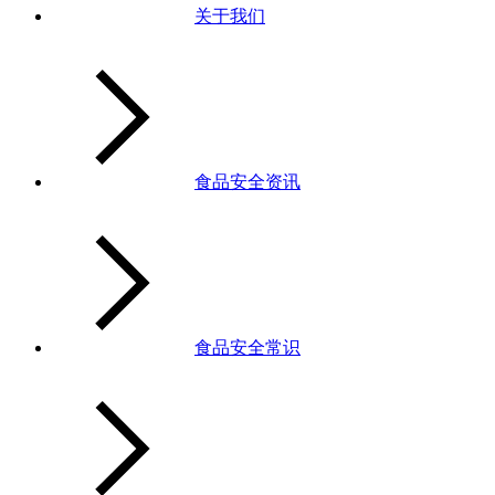
关于我们
食品安全资讯
食品安全常识