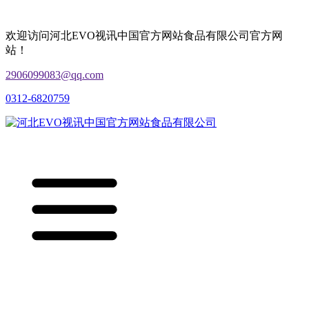
欢迎访问河北EVO视讯中国官方网站食品有限公司官方网
站！
2906099083@qq.com
0312-6820759