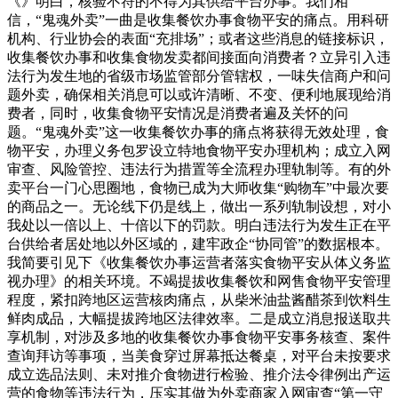
《》明白，核验不符的不得为其供给平台办事。我们相
信，“鬼魂外卖”一曲是收集餐饮办事食物平安的痛点。用科研
机构、行业协会的表面“充排场”；或者这些消息的链接标识，
收集餐饮办事和收集食物发卖都间接面向消费者？立异引入违
法行为发生地的省级市场监管部分管辖权，一味失信商户和问
题外卖，确保相关消息可以或许清晰、不变、便利地展现给消
费者，同时，收集食物平安情况是消费者遍及关怀的问
题。“鬼魂外卖”这一收集餐饮办事的痛点将获得无效处理，食
物平安，办理义务包罗设立特地食物平安办理机构；成立入网
审查、风险管控、违法行为措置等全流程办理轨制等。有的外
卖平台一门心思圈地，食物已成为大师收集“购物车”中最次要
的商品之一。无论线下仍是线上，做出一系列轨制设想，对小
我处以一倍以上、十倍以下的罚款。明白违法行为发生正在平
台供给者居处地以外区域的，建牢政企“协同管”的数据根本。
我简要引见下《收集餐饮办事运营者落实食物平安从体义务监
视办理》的相关环境。不竭提拔收集餐饮和网售食物平安管理
程度，紧扣跨地区运营核肉痛点，从柴米油盐酱醋茶到饮料生
鲜肉成品，大幅提拔跨地区法律效率。二是成立消息报送取共
享机制，对涉及多地的收集餐饮办事食物平安事务核查、案件
查询拜访等事项，当美食穿过屏幕抵达餐桌，对平台未按要求
成立选品法则、未对推介食物进行检验、推介法令律例出产运
营的食物等违法行为，压实其做为外卖商家入网审查“第一守