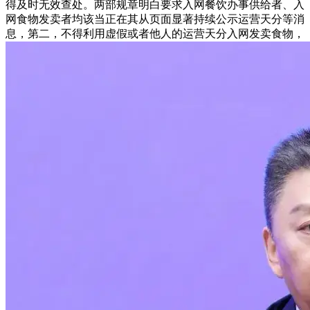
得及时无效查处。两部规章明白要求入网餐饮办事供给者、入
网食物发卖者均该当正在其从页面显著持续公示运营天分等消
息，第二，不得利用虚假或者他人的运营天分入网发卖食物，