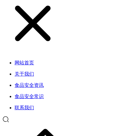
网站首页
关于我们
食品安全资讯
食品安全常识
联系我们