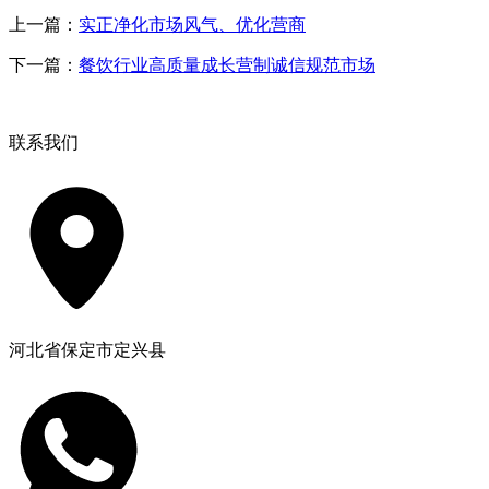
上一篇：
实正净化市场风气、优化营商
下一篇：
餐饮行业高质量成长营制诚信规范市场
联系我们
河北省保定市定兴县