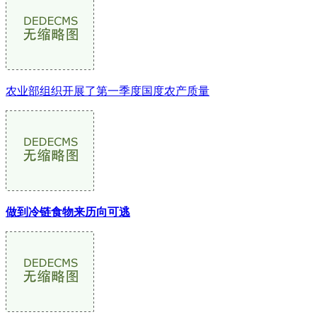
农业部组织开展了第一季度国度农产质量
做到冷链食物来历向可逃