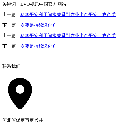
关键词：EVO视讯中国官方网站
上一篇：
科学平安利用间接关系到农业出产平安、农产质
下一篇：
次要是持续深化户
上一篇：
科学平安利用间接关系到农业出产平安、农产质
下一篇：
次要是持续深化户
联系我们
河北省保定市定兴县