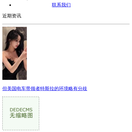
联系我们
近期资讯
但美国电车带领者特斯拉的环境略有分歧