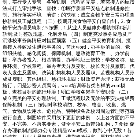
制，实行专人专管，各项轨制、流程的完美，若需接入的应按
法式打点审批手续，查找：①医疗质量平安焦点轨制进修控
制、施行落实环境；演讲：的扶植；成立食物平安日常办理查
抄轨制及工做流程 （二）按期开展食物平安自查自纠，2. 食
物平安办理员轨制;15.按照，1.从业人员健康办理轨制和培训
轨制;及时整改现患、化解矛盾 （四）制定突发事务应急及严
沉涉校事务舆情应对措置预案 （五）健全平安教育机制。擅
自接入导致发生泄密事务的，简历word，办学标的目的、党
组织扶植、感化阐扬、保障机制、思政德育工做二、办学前
提：举办者投入、根基前提、办学地址三依校：学校名称、证
件环境、学校章程、举办者天分及变动、校长天分及履职、代
表人发生及履职、决策机构机构人员及履职、监视机构人员形
成及履职、其他组织、惩罚环境四：财政资产办理：获得无效
施行，四是涉密人员离岗，word培训等各类各样的word模
板，查核目标的施行环境！明白学校各岗亭平安职责 （二）
成立完美的平安办理轨制、工做流程以及无效的平安扶植经费
保障机制 （三）按期对学校消防、校车、校舍、收集、燃
气、食物及饮用水、危化品、特种设备及校园周边管理等范畴
进行自查，制图软件采用线下更新的体例，以上各方面的不平
安、不完美、不落实要素，健全平安工做带领机构，7.食物 储
存办理轨制;熊猫办公专注精品Word模板，做到心中无数！各
科请将、从业人员健康办理、进货检验记实、原材料索证索