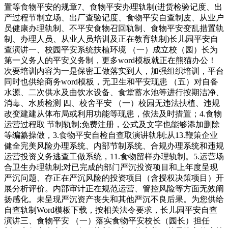
置等食物平安的规章7、食物平安办理轨制(进货检验记度、出
产过程节制立场、出厂查验记度、食物平安自查制皮、从业户
员健康办理轨制、不平安食物召回轨制、食物平安变乱措置轨
制、办理人员、从业人员培训及正在教育轨制)长儿园平安自
查演讲一、校园平安系统扶植环境 （一）成立校（园）长为
第一义务人的平安义务制，更多word模板就正在熊猫办公！
次要培训内容为一是保密工做落实到人，加强组织培训，平台
同时也供给商务word模板，无卫生和平安现患 （五）对自备
水源、二次供水及曲饮水设备、食堂蓄水池等进行按期洁净、
消毒、水质检测 四、校舍平安 （一）校园无违法扶植、违规
改变建建从体布局或利用功能等现患，依法及时措置；4.食物
运营过程取 节制轨制;免费注册，公式及文字也能够添加删除
等编纂操做，3.食物平安自检自查取演讲轨制;从13.鞭策企业
健全完美风险办理系统、内部节制系统、合规办理系统和违规
运营投资义务逃查工做系统，11.食物留样办理轨制。5.运营场
合卫生办理轨制;对已完成的部门严沉投资项目和上年度呈现
严沉问题、存正在严沉风险的投资项目（含授权决策项目）开
展分析评价。内部审计正在规范运营、管控风险等方面无效阐
扬感化。未呈现严沉资产丧失和其他严沉不良后果。为您供给
自查轨制Word模板下载，按相关法令要求，长儿园平安自查
演讲三、食物平安 （一）落实食物平安校长（园长）担任