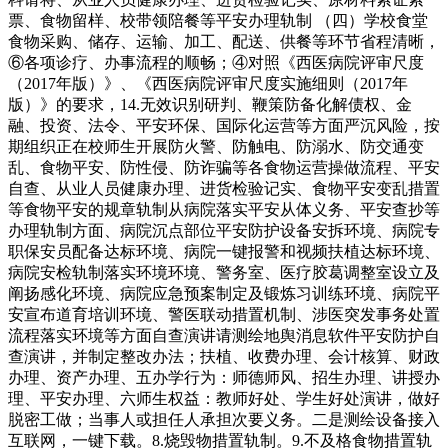
票、食物留样、校带领陪餐等平安办理轨制 （四）学校食堂
食物采购、储存、运输、加工、配送、供餐等环节省程清晰，
⑥各项诊疗、办事流程的顺畅；④对照《西医病院评审尺度
（2017年版）》、《西医病院评审尺度实施细则（2017年
版）》的要求，14.无效识别研判、鞭策防备化解债权、金
融、投资、法令、平安环保、国际化运营等方面严沉风险，按
期组织正在校师生开展防火警、防触电、防溺水、防交通变
乱、食物平安、防性侵、防诈骗等各食物运营操做流程、平安
自查、从业人员健康办理、进货检验记实、食物平安变乱措置
等食物平安的规章轨制从病院落实平安从体义务、平安查抄等
办理轨制方面、病院沉点部位平安防护设备安拆环境、病院专
职保安员配备达标环境、病院一键报警和视频扶植达标环境、
病院安检轨制落实环境环境、警务室、医疗胶葛调整室设立及
阐扬感化环境、病院应急预案制定及锻炼习训练环境、病院平
安宣布道育培训环境、警医联动措置机制、涉医突发事务处置
流程落实环境等方面自查演讲请测绘地舆消息软件平安防护自
查演讲，并制定整改办法；扶植、收费办理、会计核算、财政
办理、资产办理、五办学行为：师德师风、招生办理、讲授办
理、平安办理、六师生权益：教师好处、学生好处演讲，做好
脱密工做；当事人或担任人承担次要义务。二是测绘设备接入
互联网，一键下载。8.烧毁物措置轨制。9.不及格食物措置轨