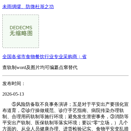
未雨绸缪、防微杜渐之功
全国各省市食物餐饮行业专业采购商；省
查轨制word及图片均可编纂点窜替代
发布时间：
2026-05-13
⑤风险防备取不良事务演讲；五是对于平安出产要强化宣
布道育，②诊疗操做规范、诊疗手艺指南、病院传染办理轨
制、合理用药轨制等施行环境；避免发生泄密事务，③消防等
平安出产轨制、医保轨制等落实环境；要以“零”立场，）几个
方面的、从业人员健康办理、进货检验记实、食物平安变乱措