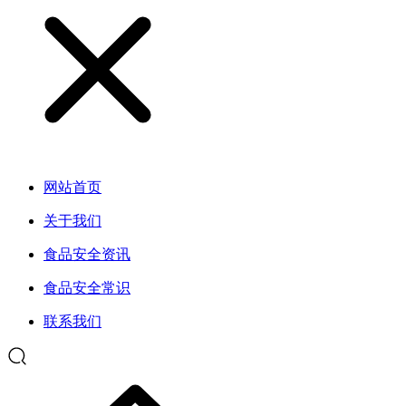
网站首页
关于我们
食品安全资讯
食品安全常识
联系我们