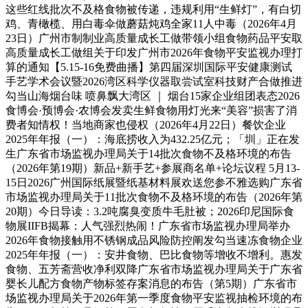
这些红线批次不及格食物被传递，违规利用“生鲜灯”，有白切
鸡、青橄榄、用白毒伞做蘑菇炖鸡全家11人中毒（2026年4月
23日）广州市制制业高质量成长工做带领小组食物药品平安取
高质量成长工做组关于印发广州市2026年食物平安监视办理打
算的通知【5.15-16免费曲播】第四届深圳国际平安健康测试
手艺学术会议暨2026湾区科学仪器取尝试室科技财产合做推进
勾当山海烟台味 喷鼻飘大湾区 ｜ 烟台15家企业组团表态2026
食博会·预博会·农博会发卖生鲜食物用灯光来“美容”损害了消
费者知情权！当地商家也侵权（2026年4月22日）餐饮企业
2025年年报（一）：海底捞收入为432.25亿元；「圳」正在发
生广东省市场监视办理局关于14批次食物不及格环境的布告
（2026年第19期）新品+新手艺+参展商名单+论坛议程 5月13-
15日2026广州国际纸展暨纸基材料展欢送您参不雅选购广东省
市场监视办理局关于11批次食物不及格环境的布告（2026年第
20期）今日导读：3.2吨腐臭变质牛毛肚被；2026印尼国际食
物展IIFB揭幕：人气强烈热闹！广东省市场监视办理局举办
2026年食物接触用不锈钢成品风险防控阐发勾当速冻食物企业
2025年年报（一）：安井食物、巴比食物等增收不增利。惠发
食物、五芳斋营收净利双降广东省市场监视办理局关于广东省
婴长儿配方食物产物标签存案消息的布告（第5期）广东省市
场监视办理局关于2026年第一季度食物平安监视抽检环境的布