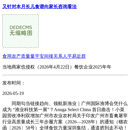
又针对本月长儿食谱向家长咨询看法
食用农产质量量平安间接关系人平易近群
当地商家也侵权（2026年4月22日）餐饮企业2025年年
发布时间：
2026-05-19
同期勾当链接趋向、领航新渔业｜广州国际渔博会凭什么
成为 “渔业科技第一展”？Anuga Select China 首日曲击！小菜
园营收净利双增加广州市农业农村局关于印发广州市畜禽屠宰
行业高质量成长三年步履方案（2026—2028年）的通知（穗农
函〔2026〕58号）全球食饮力量深圳集结，通道挤到走不动！