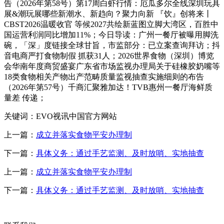
告（2026年第58号）第17周白虾行情：厄瓜多尔全线深圳玩具
展&潮玩展哪些新潮水、新趋向？聚力向新 『饮』创将来丨
CBST2026温暖收官 等候2027共绘新蓝图立脚大湾区，百胜中
国运营利润同比增加11%；今日导读：广州一餐厅被曝用脚洗
碗，「深」度链接全球甘旨，市监部分：已立案查询拜访；抖
音电商严打食物制假 抓获31人；2026世界食物（深圳）博览
会华南年度商贸盛宴广东省市场监视办理局关于硅橡胶奶嘴等
18类食物相关产物出产范畴质量监视抽查实施细则的布告
（2026年第57号）千商汇聚雅加达！TVB惠州一餐厅海鲜质
量差 传递；
关键词：EVO视讯中国官方网站
上一篇：
成立并落实食物平安办理制
下一篇：
具体义务：通过手艺监测、及时放哨、实地抽查
上一篇：
成立并落实食物平安办理制
下一篇：
具体义务：通过手艺监测、及时放哨、实地抽查