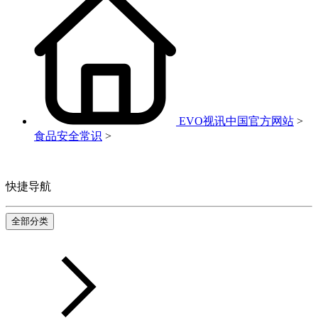
EVO视讯中国官方网站
>
食品安全常识
>
快捷导航
全部分类