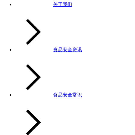
关于我们
食品安全资讯
食品安全常识