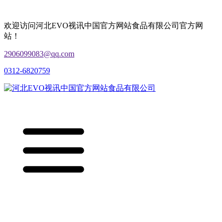
欢迎访问河北EVO视讯中国官方网站食品有限公司官方网
站！
2906099083@qq.com
0312-6820759