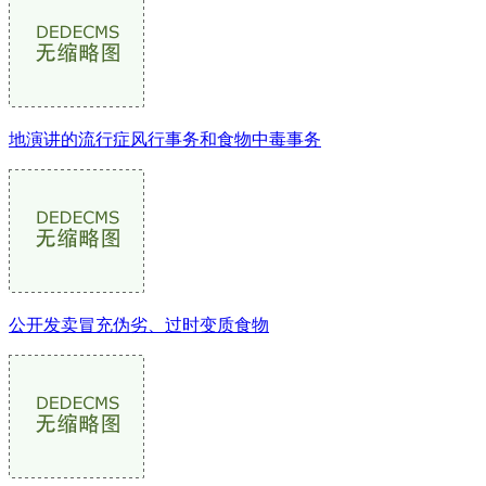
地演讲的流行症风行事务和食物中毒事务
公开发卖冒充伪劣、过时变质食物