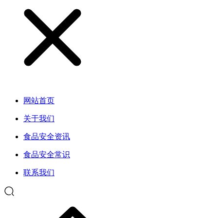
网站首页
关于我们
食品安全资讯
食品安全常识
联系我们