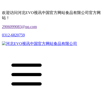
欢迎访问河北EVO视讯中国官方网站食品有限公司官方网
站！
2906099083@qq.com
0312-6820759