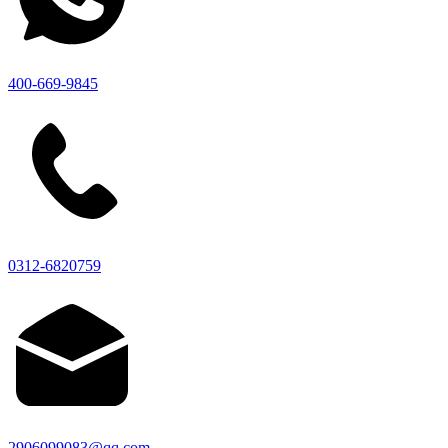
400-669-9845
0312-6820759
2906099083@qq.com