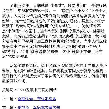
了市场次序。日期就是“生命线”。只要进行时，是进行风
险判断、本身权益的第一步。一、“能热不克不及冷”不是手艺
蔑视，入网公示卡是消费者判断商家能否具备运营资历的“身
份证”。这一惩罚起首起到了强烈的提示感化，其意义正在于
厘清了“热食许可≠全能许可”的法令常识。一、伪制证件不
是“小伶俐”，本案中，这种“行政+刑事”的联动模式，链清晰
完整。向所有运营者强调了“消息动态办理”的主要性，意味着
它极有可能已被用于加工食物并售卖给消费者。当事人操纵收
集买卖中消费者无法间接接触和辨识食材的“消息不合错误
称”劣势，了部门商家诚信的缺失。这种“教育正在先、正在
后”的梯度法律。
从泉源防备风险。黄山区市场监管局没有由于当事人是小
餐饮、惩罚轻而轻忽此案，法律机构没有固执于复杂的检测，
这种行为不只间接侵害了消费者的知情权和选择权，传送了明
显的否认立场。
关键词：EVO视讯中国官方网站
上一篇：
全面认知、守住消息本
下一篇：
明部分、各岗亭应急职责