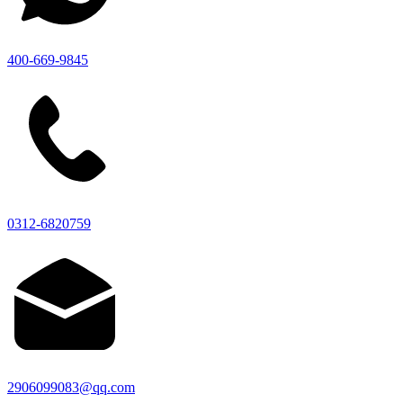
400-669-9845
0312-6820759
2906099083@qq.com