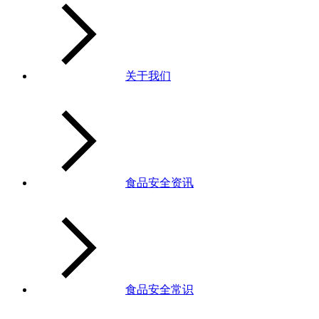
关于我们
食品安全资讯
食品安全常识