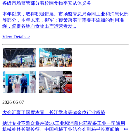
各级市场监管部分着校园食物平安从体义务
本年以来，取得积极进展。市场监管总局会同工业和消息化部
等部分，本年以来，柳军：鞭策落实非需要不添加的利用准
绳，督促各地向食物出产运营者发...
View Details >
2026-06-07
大会汇聚了国度杰青、长江学者等60余位行业权势
估计专业不雅众将冲破50,工业和消息化部配备工业一司通用
机械处处长郑长征、中国机械工业结合会副秘书长夏闻迪、中