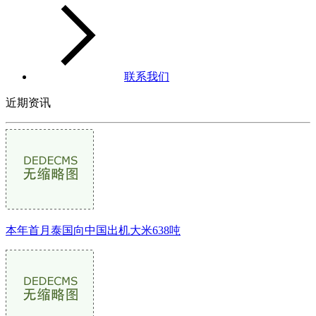
联系我们
近期资讯
本年首月泰国向中国出机大米638吨