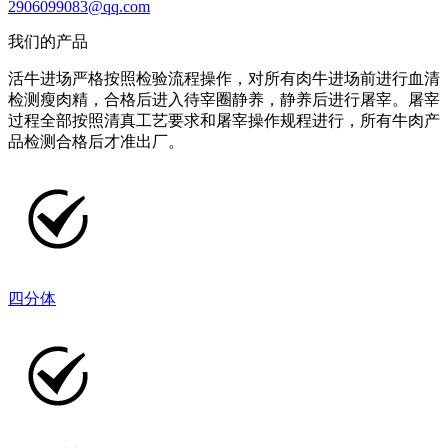
2906099083@qq.com
我们的产品
活牛进场严格按照检验流程操作，对所有肉牛进场前进行血清
检测瘦肉精，合格后进入待宰圈静养，静养后进行屠宰。屠宰
过程全部按照清真工艺要求和屠宰操作规程进行，所有牛肉产
品检测合格后才准出厂。
四分体