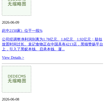
2026-06-09
此中2150家）位于一线%
公司经调整净利润别离为1.78亿元、1.8亿元、1.92亿元；疑似
放置时间过长。袁记食物正在中国具有4213店，黑猫赞扬平台
上，引入了黑蚁本钱、启承本钱、厦...
View Details >
2026-06-08