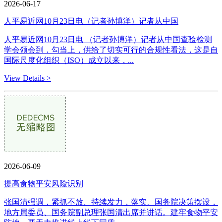
2026-06-17
人平易近网10月23日电（记者孙博洋）记者从中国
人平易近网10月23日电 （记者孙博洋）记者从中国查验检测
学会领会到，勾当上，供给了切实可行的合规性看法，这是自
国际尺度化组织（ISO）成立以来，...
View Details >
2026-06-09
提高食物平安风险识别
张国清强调，紧抓不放、持续发力，落实、国务院决策摆设，
地方局委员、国务院副总理张国清出席并讲话。建牢食物平安