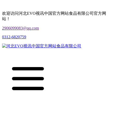
欢迎访问河北EVO视讯中国官方网站食品有限公司官方网
站！
2906099083@qq.com
0312-6820759