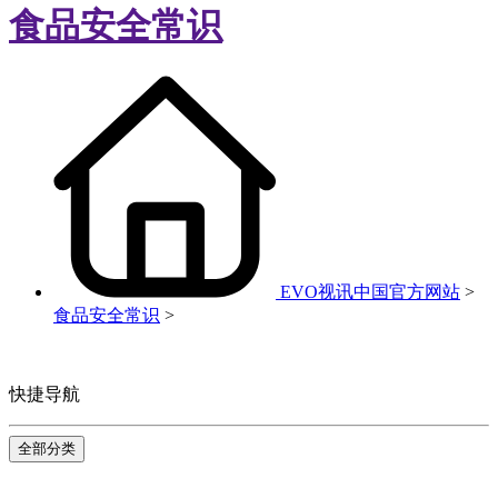
食品安全常识
EVO视讯中国官方网站
>
食品安全常识
>
快捷导航
全部分类