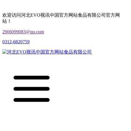
欢迎访问河北EVO视讯中国官方网站食品有限公司官方网
站！
2906099083@qq.com
0312-6820759