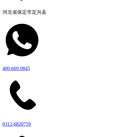
河北省保定市定兴县
400-669-9845
0312-6820759