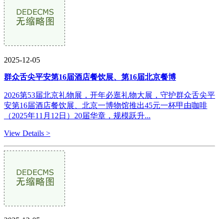
2025-12-05
群众舌尖平安第16届酒店餐饮展、第16届北京餐博
2026第53届北京礼物展，开年必逛礼物大展，守护群众舌尖平
安第16届酒店餐饮展、北京一博物馆推出45元一杯甲由咖啡
（2025年11月12日）20届华章，规模跃升...
View Details >