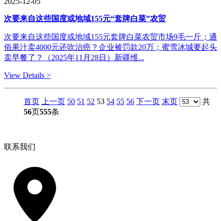
2025-12-05
次要来自这些国度或地域155元“套牌白菜”农贸
次要来自这些国度或地域155元套牌白菜农贸市场9毛一斤；通
俗果汁卖4000元还吹治癌？企业被罚款20万；蜜雪冰城要起头
卖早餐了？（2025年11月28日）新疆维...
View Details >
首页
上一页
50
51
52
53
54
55
56
下一页
末页
共
56
页
555
条
联系我们