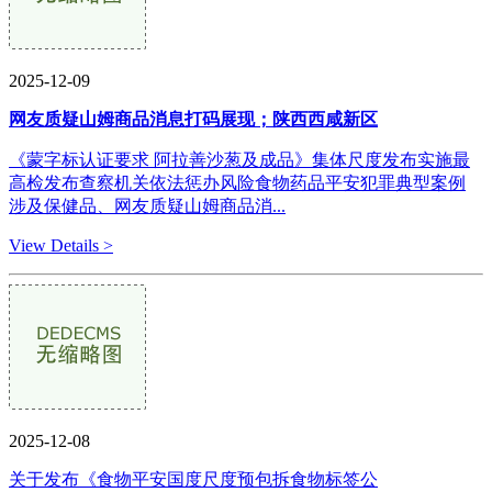
2025-12-09
网友质疑山姆商品消息打码展现；陕西西咸新区
《蒙字标认证要求 阿拉善沙葱及成品》集体尺度发布实施最
高检发布查察机关依法惩办风险食物药品平安犯罪典型案例
涉及保健品、网友质疑山姆商品消...
View Details >
2025-12-08
关于发布《食物平安国度尺度预包拆食物标签公