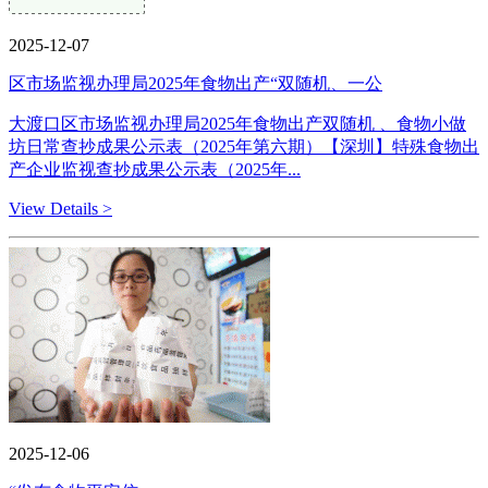
2025-12-07
区市场监视办理局2025年食物出产“双随机、一公
大渡口区市场监视办理局2025年食物出产双随机 、食物小做
坊日常查抄成果公示表（2025年第六期）【深圳】特殊食物出
产企业监视查抄成果公示表（2025年...
View Details >
2025-12-06