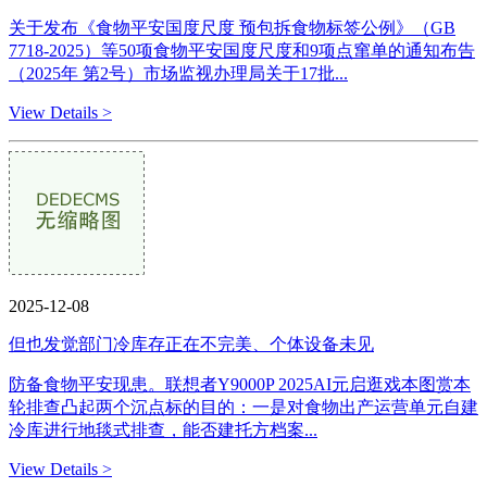
关于发布《食物平安国度尺度 预包拆食物标签公例》（GB
7718-2025）等50项食物平安国度尺度和9项点窜单的通知布告
（2025年 第2号）市场监视办理局关于17批...
View Details >
2025-12-08
但也发觉部门冷库存正在不完美、个体设备未见
防备食物平安现患。联想者Y9000P 2025AI元启逛戏本图赏本
轮排查凸起两个沉点标的目的：一是对食物出产运营单元自建
冷库进行地毯式排查，能否建托方档案...
View Details >