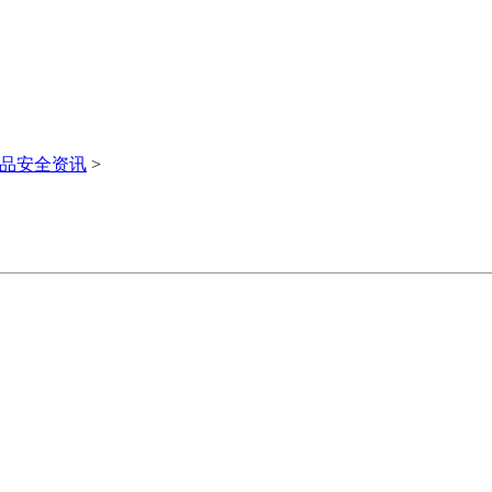
品安全资讯
>