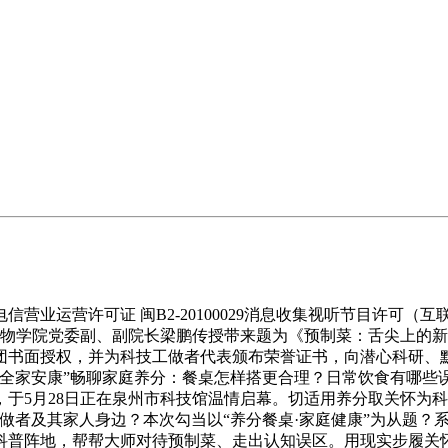
业运营许可证 闽B2-20100029消息收集视听节目许可（互联
食物学院党委副、副院长梁鹏传授带来题为《预制菜：舌尖上的新
团书面授权，并为科技工做者代表颁布荣誉证书，向潜心科研、默
护全家安康”畅聊家庭养分：餐桌怎样搭更合理？日常饮食有哪些
于5月28日正在泉州市科技馆温情启幕。切适用养分取关怀为科技
做者及其家人身边？本次勾当以“养分餐桌·家庭健康”为从题？
科普阵地，帮帮大师对待预制菜、走出认知误区。用现实步履关