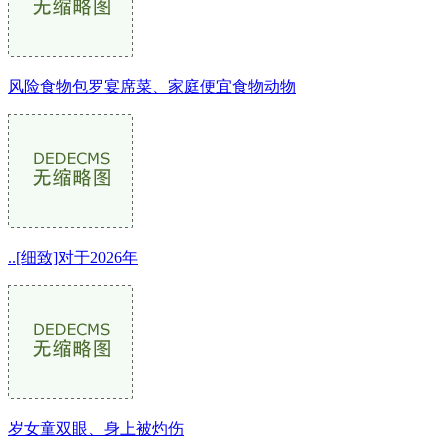
风险食物包罗宴席菜、家庭便宜食物动物
..[细致]对于2026年
岁女童双眼、身上被灼伤