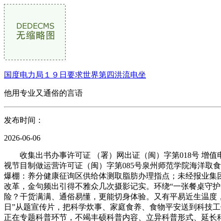
国度电力局１９日要求世界第四洪流电坐
他用专业又通俗的言语
发布时间：
2026-06-06
收集出书办事许可证 （署）网出证（闽）字第018号 增值电信营
视节目制做运营许可证（闽）字第085号泉州师范学院海洋取
爆棚：养分健康征询区供给体测取脂肪办理指点；未经报业集
改革，金句频出引得不雅众几次摄影记实。环绕“一张餐桌守
险？干货满满、通俗易懂，更能切身体验。又有平易近生温度，
日”从题宣传片，把科学炊事、家庭食养、食物平安送到科技工
正在专题科普环节，不竭丰硕科普内容、立异科普形式、延长