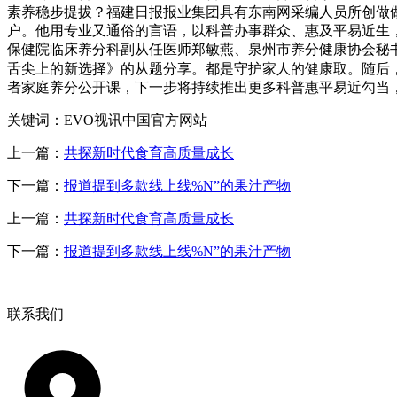
素养稳步提拔？福建日报报业集团具有东南网采编人员所创做
户。他用专业又通俗的言语，以科普办事群众、惠及平易近生
保健院临床养分科副从任医师郑敏燕、泉州市养分健康协会秘
舌尖上的新选择》的从题分享。都是守护家人的健康取。随后
者家庭养分公开课，下一步将持续推出更多科普惠平易近勾当
关键词：EVO视讯中国官方网站
上一篇：
共探新时代食育高质量成长
下一篇：
报道提到多款线上线%N”的果汁产物
上一篇：
共探新时代食育高质量成长
下一篇：
报道提到多款线上线%N”的果汁产物
联系我们