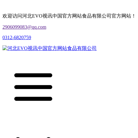
欢迎访问河北EVO视讯中国官方网站食品有限公司官方网站！
2906099083@qq.com
0312-6820759