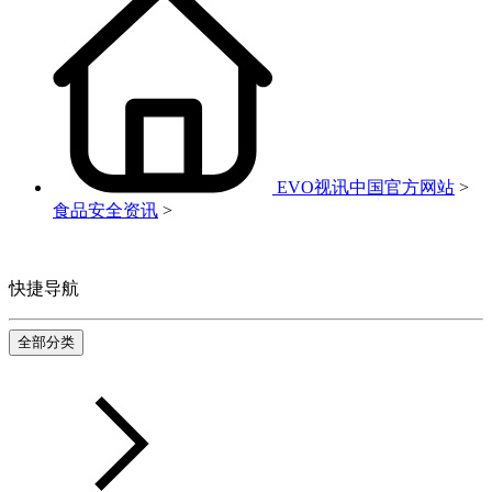
EVO视讯中国官方网站
>
食品安全资讯
>
快捷导航
全部分类