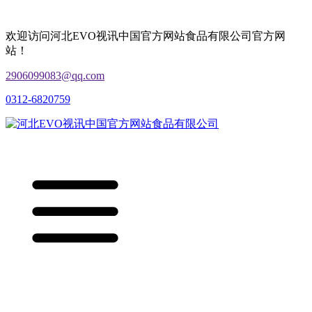
欢迎访问河北EVO视讯中国官方网站食品有限公司官方网
站！
2906099083@qq.com
0312-6820759