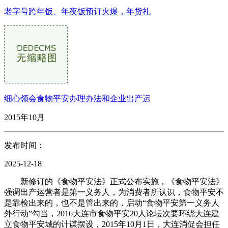
老字号跨年饭、年夜饭预订火爆，年货礼
细心领会食物平安办理办法和企业出产运
2015年10月
发布时间：
2025-12-18
新修订的《食物平安法》正式公布实施，《食物平安法》
强调出产运营者是第一义务人，为消费者所认识，食物平安不
是靠检出来的，也不是管出来的，启动“食物平安第一义务人
外行动”勾当，2016大连市食物平安20人论坛次要环绕大连建
立食物平安城的计谋摆设，2015年10月1日，大连消促会担任