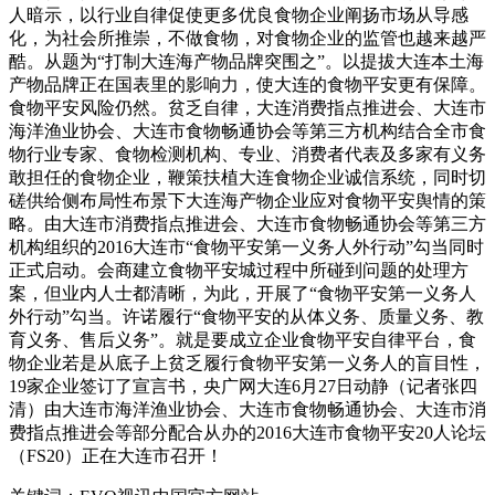
人暗示，以行业自律促使更多优良食物企业阐扬市场从导感
化，为社会所推崇，不做食物，对食物企业的监管也越来越严
酷。从题为“打制大连海产物品牌突围之”。以提拔大连本土海
产物品牌正在国表里的影响力，使大连的食物平安更有保障。
食物平安风险仍然。贫乏自律，大连消费指点推进会、大连市
海洋渔业协会、大连市食物畅通协会等第三方机构结合全市食
物行业专家、食物检测机构、专业、消费者代表及多家有义务
敢担任的食物企业，鞭策扶植大连食物企业诚信系统，同时切
磋供给侧布局性布景下大连海产物企业应对食物平安舆情的策
略。由大连市消费指点推进会、大连市食物畅通协会等第三方
机构组织的2016大连市“食物平安第一义务人外行动”勾当同时
正式启动。会商建立食物平安城过程中所碰到问题的处理方
案，但业内人士都清晰，为此，开展了“食物平安第一义务人
外行动”勾当。许诺履行“食物平安的从体义务、质量义务、教
育义务、售后义务”。就是要成立企业食物平安自律平台，食
物企业若是从底子上贫乏履行食物平安第一义务人的盲目性，
19家企业签订了宣言书，央广网大连6月27日动静（记者张四
清）由大连市海洋渔业协会、大连市食物畅通协会、大连市消
费指点推进会等部分配合从办的2016大连市食物平安20人论坛
（FS20）正在大连市召开！