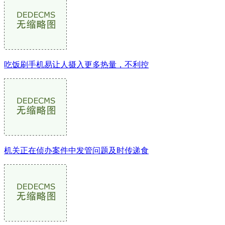
吃饭刷手机易让人摄入更多热量，不利控
机关正在侦办案件中发管问题及时传递食