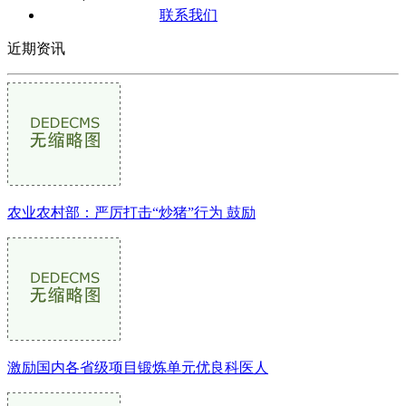
联系我们
近期资讯
农业农村部：严厉打击“炒猪”行为 鼓励
激励国内各省级项目锻炼单元优良科医人