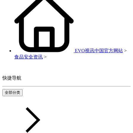
EVO视讯中国官方网站
>
食品安全资讯
>
快捷导航
全部分类