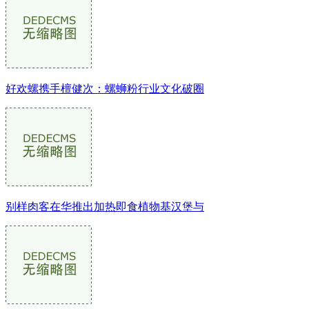
好欢螺携手檀健次：螺蛳粉行业文化破圈
别样肉客在华推出加热即食植物基汉堡与