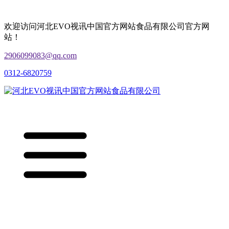
欢迎访问河北EVO视讯中国官方网站食品有限公司官方网
站！
2906099083@qq.com
0312-6820759