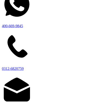
400-669-9845
0312-6820759