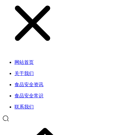
网站首页
关于我们
食品安全资讯
食品安全常识
联系我们