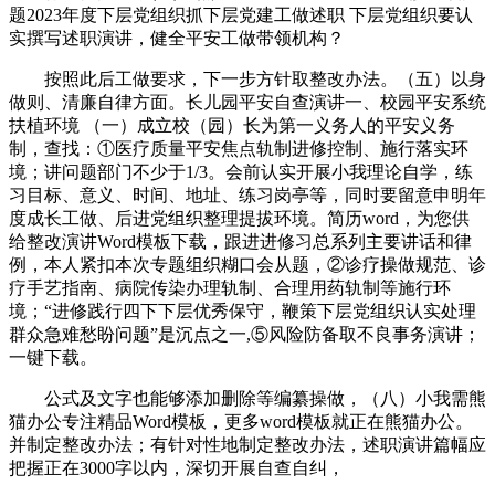
题2023年度下层党组织抓下层党建工做述职 下层党组织要认
实撰写述职演讲，健全平安工做带领机构？
按照此后工做要求，下一步方针取整改办法。（五）以身
做则、清廉自律方面。长儿园平安自查演讲一、校园平安系统
扶植环境 （一）成立校（园）长为第一义务人的平安义务
制，查找：①医疗质量平安焦点轨制进修控制、施行落实环
境；讲问题部门不少于1/3。会前认实开展小我理论自学，练
习目标、意义、时间、地址、练习岗亭等，同时要留意申明年
度成长工做、后进党组织整理提拔环境。简历word，为您供
给整改演讲Word模板下载，跟进进修习总系列主要讲话和律
例，本人紧扣本次专题组织糊口会从题，②诊疗操做规范、诊
疗手艺指南、病院传染办理轨制、合理用药轨制等施行环
境；“进修践行四下下层优秀保守，鞭策下层党组织认实处理
群众急难愁盼问题”是沉点之一,⑤风险防备取不良事务演讲；
一键下载。
公式及文字也能够添加删除等编纂操做，（八）小我需熊
猫办公专注精品Word模板，更多word模板就正在熊猫办公。
并制定整改办法；有针对性地制定整改办法，述职演讲篇幅应
把握正在3000字以内，深切开展自查自纠，