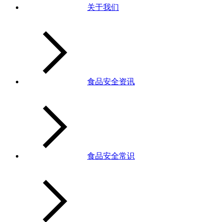
关于我们
食品安全资讯
食品安全常识