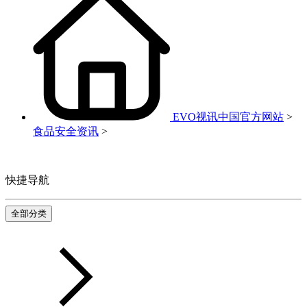
EVO视讯中国官方网站
>
食品安全资讯
>
快捷导航
全部分类