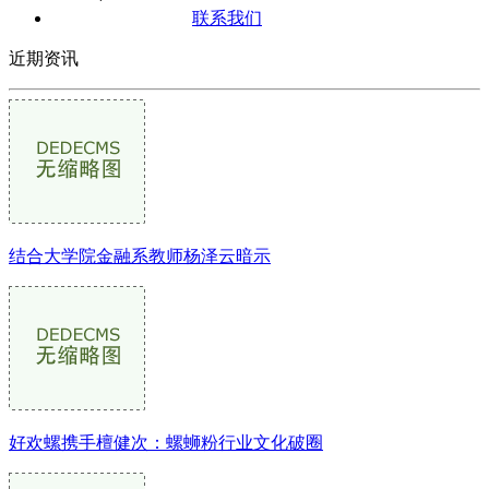
联系我们
近期资讯
结合大学院金融系教师杨泽云暗示
好欢螺携手檀健次：螺蛳粉行业文化破圈