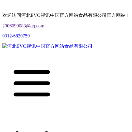
欢迎访问河北EVO视讯中国官方网站食品有限公司官方网站！
2906099083@qq.com
0312-6820759