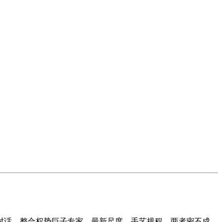
话，整合权势巨子专家、最新尺度、手艺规程，两者密不成