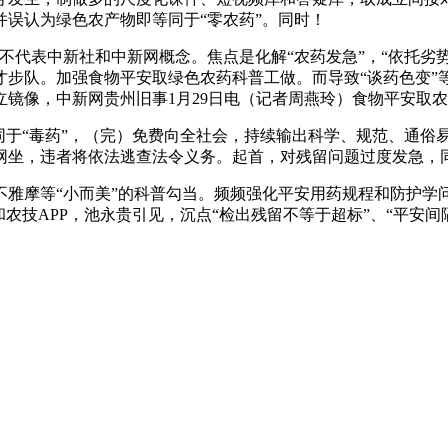
误认为绿色农产物即等同于“零农药”。同时！
代表中新社和中新网概念。焦点是化解“农药发急”，“依托劣
才步队。加强食物平安取绿色农药科普工做。而导致“谈药色变”
镜像，中新网贵州旧事1月29日电（记者周燕玲）食物平安取
于“毒药”，（完）免费向全社会，持续输出科学、规范、通俗易
网坐，违者将依法逃查法令义务。起首，对残留问题过度发急，
摩等“小而美”的科普勾当。频频强化平安用药规程和防护学问
农技APP，池永贵引见，沉点“检出残留不等于超标”、“平安