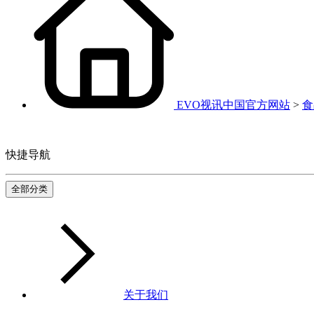
EVO视讯中国官方网站
>
食
快捷导航
全部分类
关于我们