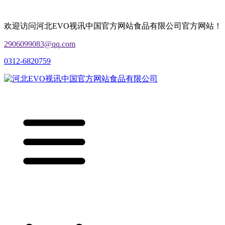
欢迎访问河北EVO视讯中国官方网站食品有限公司官方网站！
2906099083@qq.com
0312-6820759