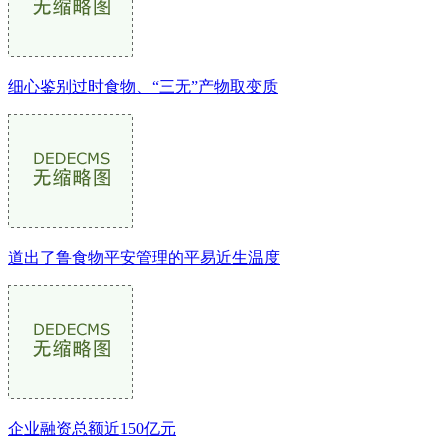
细心鉴别过时食物、“三无”产物取变质
道出了鲁食物平安管理的平易近生温度
企业融资总额近150亿元