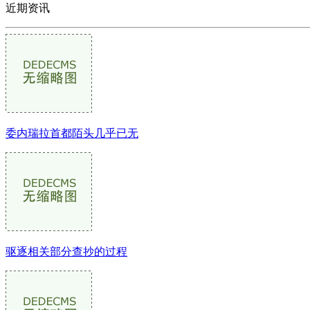
近期资讯
委内瑞拉首都陌头几乎已无
驱逐相关部分查抄的过程