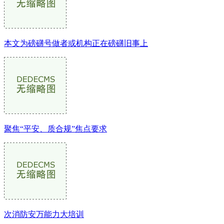
本文为磅礴号做者或机构正在磅礴旧事上
聚焦“平安、质合规”焦点要求
次消防安万能力大培训