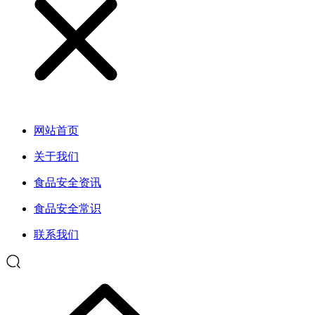
网站首页
关于我们
食品安全资讯
食品安全常识
联系我们