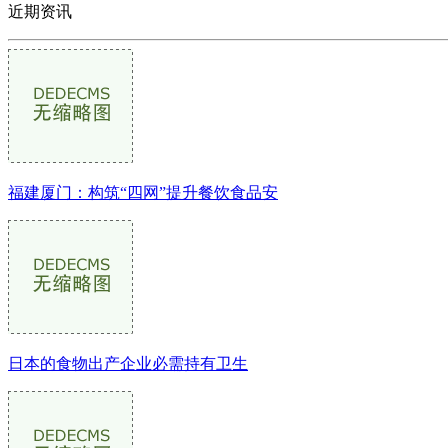
近期资讯
福建厦门：构筑“四网”提升餐饮食品安
日本的食物出产企业必需持有卫生