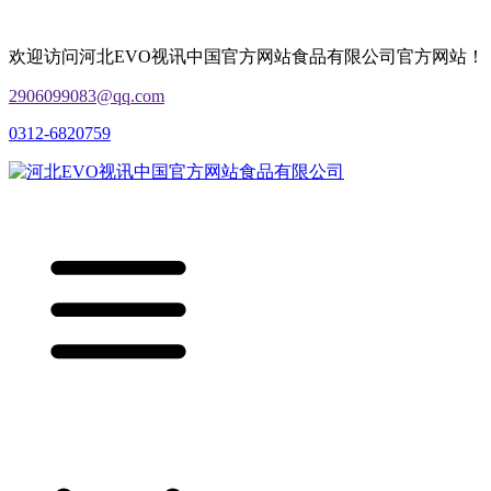
欢迎访问河北EVO视讯中国官方网站食品有限公司官方网站！
2906099083@qq.com
0312-6820759