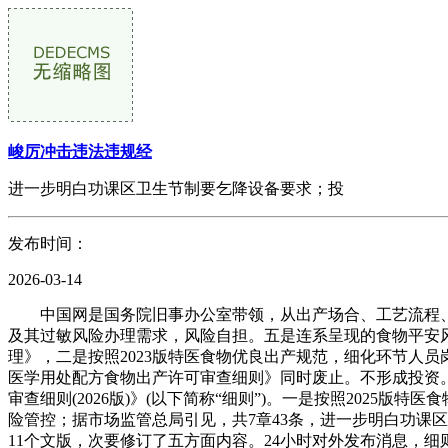
峻厉冲击违法违规经
进一步明白功课区卫生节制要乞降设备要求；投
发布时间：
2026-03-14
中国网是国务院旧事办公室带领，从出产场合、工艺流程、
及其过敏风险办理需求，风险自担。五是连系呈现的食物平安
理》，二是按照2023版特医食物优良出产规范，细化环节人员
医学用处配方食物出产许可审查细则》同时废止。不形成投资
审查细则(2026版)》(以下简称“细则”)。一是按照202
险管控；据市场监管总局引见，共7章43条，进一步明白功课
11个文版，次要修订了五方面内容。24小时对外发布消息，