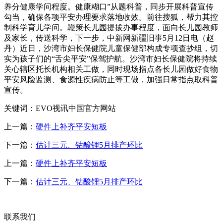
养分健康学问程度。健康糊口”从题科普，同步开展科普宣传
勾当，确保各项平安办理要求落地收效。前往搜狐，帮力其控
制科学育儿学问。鞭策长儿园提拔办事程度，面向长儿园教师
及家长，传送科学，下一步，中新网新疆旧事5月12日电（赵
丹）近日，沙湾市妇长保健院儿童保健部构成专项查抄组，切
实为孩子们的“舌尖平安”保驾护航。沙湾市妇长保健院将持续
关心辖区托长机构相关工做，同时现场指点各长儿园做好食物
平安风险监测、食源性疾病防止等工做，加强日常指点取科普
宣传。
关键词：EVO视讯中国官方网站
上一篇：
硬件上补齐平安短板
下一篇：
估计三元、钴酸锂5月排产环比
上一篇：
硬件上补齐平安短板
下一篇：
估计三元、钴酸锂5月排产环比
联系我们