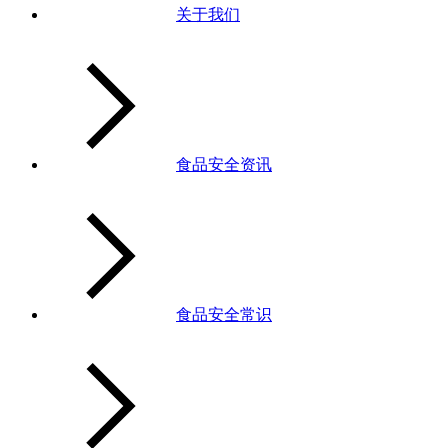
关于我们
食品安全资讯
食品安全常识