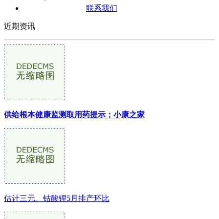
联系我们
近期资讯
供给根本健康监测取用药提示；小康之家
估计三元、钴酸锂5月排产环比