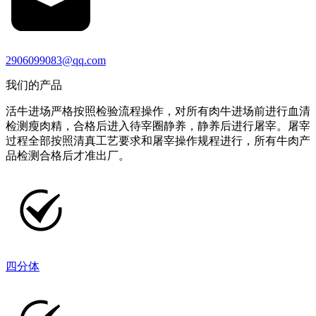
2906099083@qq.com
我们的产品
活牛进场严格按照检验流程操作，对所有肉牛进场前进行血清
检测瘦肉精，合格后进入待宰圈静养，静养后进行屠宰。屠宰
过程全部按照清真工艺要求和屠宰操作规程进行，所有牛肉产
品检测合格后才准出厂。
四分体