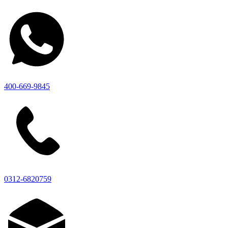
400-669-9845
0312-6820759