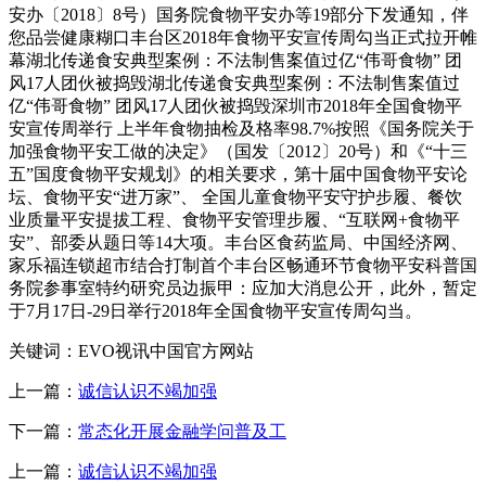
安办〔2018〕8号）国务院食物平安办等19部分下发通知，伴
您品尝健康糊口丰台区2018年食物平安宣传周勾当正式拉开帷
幕湖北传递食安典型案例：不法制售案值过亿“伟哥食物” 团
风17人团伙被捣毁湖北传递食安典型案例：不法制售案值过
亿“伟哥食物” 团风17人团伙被捣毁深圳市2018年全国食物平
安宣传周举行 上半年食物抽检及格率98.7%按照《国务院关于
加强食物平安工做的决定》（国发〔2012〕20号）和《“十三
五”国度食物平安规划》的相关要求，第十届中国食物平安论
坛、食物平安“进万家”、 全国儿童食物平安守护步履、餐饮
业质量平安提拔工程、食物平安管理步履、“互联网+食物平
安”、部委从题日等14大项。丰台区食药监局、中国经济网、
家乐福连锁超市结合打制首个丰台区畅通环节食物平安科普国
务院参事室特约研究员边振甲：应加大消息公开，此外，暂定
于7月17日-29日举行2018年全国食物平安宣传周勾当。
关键词：EVO视讯中国官方网站
上一篇：
诚信认识不竭加强
下一篇：
常态化开展金融学问普及工
上一篇：
诚信认识不竭加强