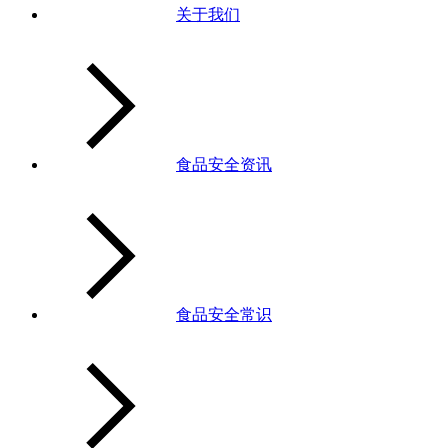
关于我们
食品安全资讯
食品安全常识