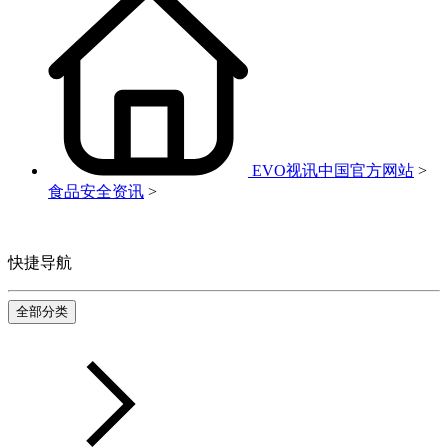
EVO视讯中国官方网站
>
食品安全资讯
>
快捷导航
全部分类