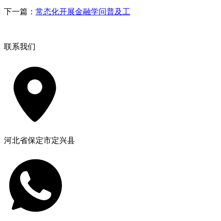
下一篇：
常态化开展金融学问普及工
联系我们
河北省保定市定兴县