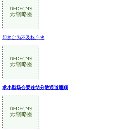
即鉴定为不及格产物
求小型场合要连结分散通道通顺