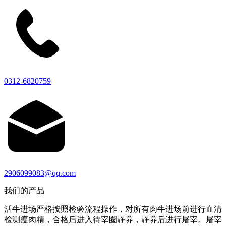
0312-6820759
2906099083@qq.com
我们的产品
活牛进场严格按照检验流程操作，对所有肉牛进场前进行血清
检测瘦肉精，合格后进入待宰圈静养，静养后进行屠宰。屠宰