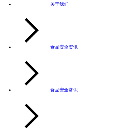
关于我们
食品安全资讯
食品安全常识