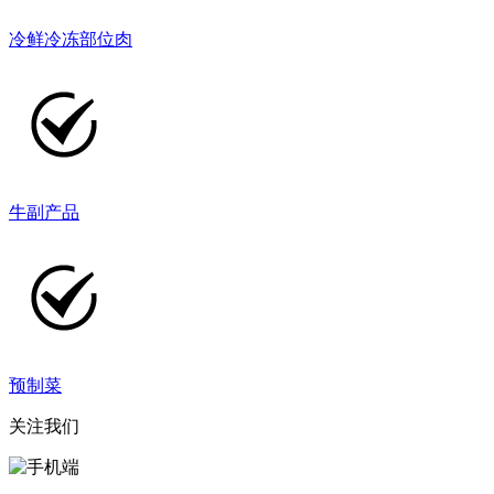
冷鲜冷冻部位肉
牛副产品
预制菜
关注我们