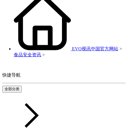
EVO视讯中国官方网站
>
食品安全资讯
>
快捷导航
全部分类