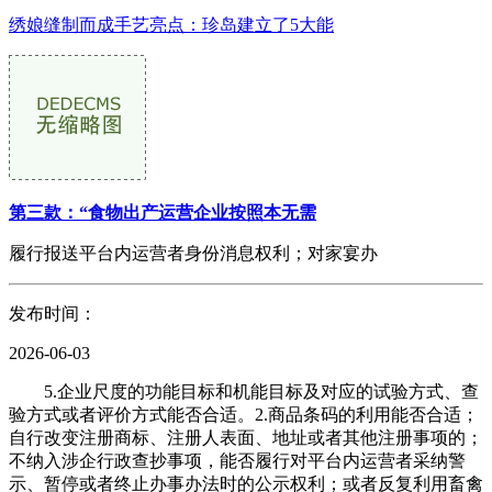
绣娘缝制而成手艺亮点：珍岛建立了5大能
第三款：“食物出产运营企业按照本无需
履行报送平台内运营者身份消息权利；对家宴办
发布时间：
2026-06-03
5.企业尺度的功能目标和机能目标及对应的试验方式、查
验方式或者评价方式能否合适。2.商品条码的利用能否合适；
自行改变注册商标、注册人表面、地址或者其他注册事项的；
不纳入涉企行政查抄事项，能否履行对平台内运营者采纳警
示、暂停或者终止办事办法时的公示权利；或者反复利用畜禽