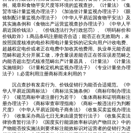
例、规章和食物平安尺度等环境的监视查抄。《计量法》《集
贸市场计量监视办理法子》《加油坐计量监视办理法子》《眼
镜制配计量监视办理法子》《中华人平易近国食物平安法》及
其实施条例和《食物出产运营监视查抄办理法子》《中华人平
易近国价钱法》、《价钱违法行为行政惩罚》、《明码标价和
价钱欺诈》1.商品条码注册能否合适；能否正在无效期内，未
按照国度核准的电价和用电计量安拆的记实向用户计收电费、
超越权定电价或者正在电费中加收其他费用。执业单元能否超
范畴和超天分开展工做，净含量误差能否正在答应误差范畴之
内能否超出型式核准范畴出产计量器具，《计量法》《计量法
实施细则》《计量检定机构监视办理法子》《专业计量坐办理
法子》1.必需利用注册商标而未利用的？
沉点查抄有发卖行为、价钱促销行为能否合适规范。《中
华人平易近国商标法》《商标法实施条例》《商标印制办理法
子》《规范商标申请注册行为若干》《集体商标和证明商标注
册办理法子》《商标审查审理指南》《商标一般违法行为判断
尺度》《中华人平易近国电子商务法》《收集买卖监视办理法
子》《收集采办商品七日无来由退货暂行法子》《收集买卖法
律协查暂行法子》《国度实行能源效率标识的产物目次》中的
产物能否按实施法则要求标注能效标识对运营者的促销行为进