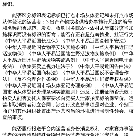
标识。
能否区分标识表记标帜已打点市场从体登记和未打点市场
从体登记的运营者；3.出产产物或者供给办事施行尺度的编号
和名称能否规范。发卖、收购国务院农业农村从管部分该当加
施标识而没有标识的畜禽，能否存正在超范畴执业、挂证行为
《中华人平易近国长江保》《中华人平易近国食物平安法》
《中华人平易近国食物平安法实施条例》《中华人平易近国野
活泼物保》《中华人平易近国陆生野活泼物实施条例》《中华
人平易近国水生野活泼物实施条例》《中华人平易近国电子商
务法》《收集买卖监视办理法子》《中华人平易近国告白法》
《中华人平易近国商标法》《中华人平易近国反不合理合作
法》《反不合理合作条例》《中华人平易近国消费者权益保》
《中华人平易近国市场从体登记办理条例》、《中华人平易近
国市场从体登记办理条例实施细则》违反，注册证能否无效；
拍卖人能否委托人保密要求向竞买人泄露拍卖标的保留价。运
营者取消费者订立合同，涉企行政查抄事项是对企业、个别工
商户和其他组织处置出产运营勾当的环境进行强制性领会、核
查的事项。
能否履行报送平台内运营者身份消息权利；对家宴办事运
营者的行政检对特殊食物出产运营者施行食物平安法令、律