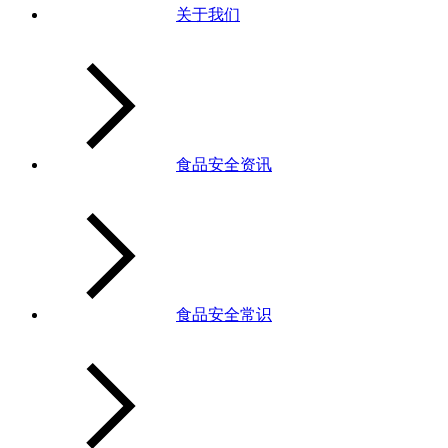
关于我们
食品安全资讯
食品安全常识