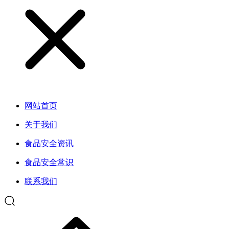
网站首页
关于我们
食品安全资讯
食品安全常识
联系我们