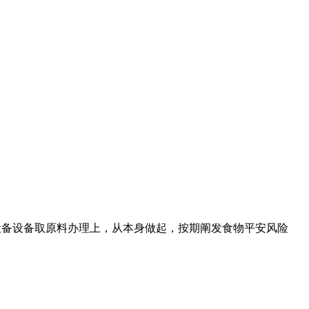
设备设备取原料办理上，从本身做起，按期阐发食物平安风险