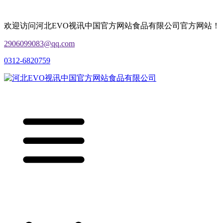
欢迎访问河北EVO视讯中国官方网站食品有限公司官方网站！
2906099083@qq.com
0312-6820759