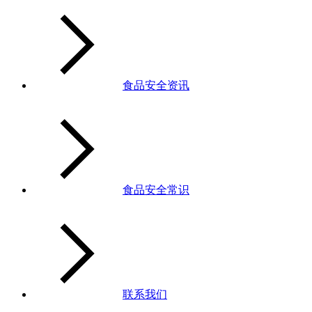
食品安全资讯
食品安全常识
联系我们