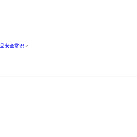
品安全常识
>