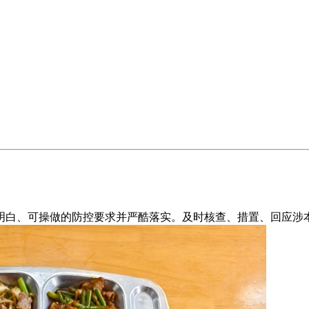
白、可操做的防控要求并严酷落实。及时核查、措置、回应涉本