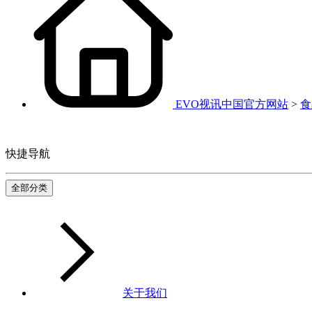
EVO视讯中国官方网站
>
食
快捷导航
全部分类
关于我们