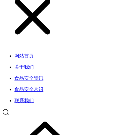
网站首页
关于我们
食品安全资讯
食品安全常识
联系我们