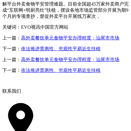
解平台外卖食物平安管理难题。目前全国超45万家外卖商户完
成“互联网+明厨亮灶”扶植，摆设各地市场监管部分开展为期9
个月的专项查抄，督促外卖平台开展线万家次，
关键词：EVO视讯中国官方网站
上一篇：
高外卖餐饮单元食物平安办理程度；汕尾市市场
下一篇：
依法推进普惠性、兜底性平易近生扶植
上一篇：
高外卖餐饮单元食物平安办理程度；汕尾市市场
下一篇：
依法推进普惠性、兜底性平易近生扶植
联系我们