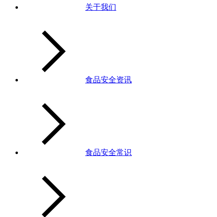
关于我们
食品安全资讯
食品安全常识