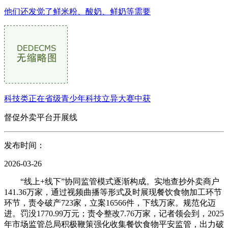
他们还发觉了鲜米粉、酸奶、鲜奶等需要
科技类正在省级青少年科技立异大赛中获
督促外卖平台开展线
发布时间：
2026-03-26
“线上+线下”协同监管模式逐渐构成。实地查抄外卖商户
141.36万家，通过视频曲播等形式及时展现餐饮食物加工环节
环节，责令破产723家，立案16566件，下线万家。规范化迈
进。罚没1770.99万元；责令整改7.76万家，记者领会到，2025
年市场监管总局积极鞭策强化收集餐饮食物平安监管，出力破