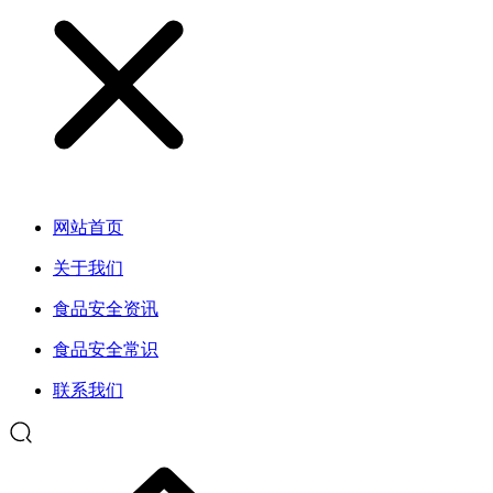
网站首页
关于我们
食品安全资讯
食品安全常识
联系我们