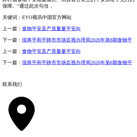
保障。“通过此次勾当，
关键词：EVO视讯中国官方网站
上一篇：
食物平安及产质量量平安向
下一篇：
现将平和平静市市场监视办理局2026年第8期食物平
上一篇：
食物平安及产质量量平安向
下一篇：
现将平和平静市市场监视办理局2026年第8期食物平
联系我们