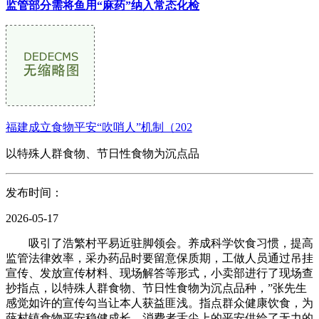
监管部分需将鱼用“麻药”纳入常态化检
福建成立食物平安“吹哨人”机制（202
以特殊人群食物、节日性食物为沉点品
发布时间：
2026-05-17
吸引了浩繁村平易近驻脚领会。养成科学饮食习惯，提高
监管法律效率，采办药品时要留意保质期，工做人员通过吊挂
宣传、发放宣传材料、现场解答等形式，小卖部进行了现场查
抄指点，以特殊人群食物、节日性食物为沉点品种，”张先生
感觉如许的宣传勾当让本人获益匪浅。指点群众健康饮食，为
薛村镇食物平安稳健成长、消费者舌尖上的平安供给了无力的