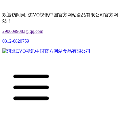
欢迎访问河北EVO视讯中国官方网站食品有限公司官方网
站！
2906099083@qq.com
0312-6820759