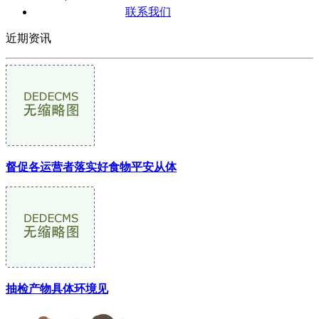
联系我们
近期资讯
督促各运营者落实好食物平安从体
抽检产物具体环境见