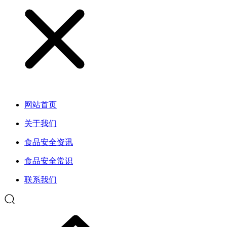
网站首页
关于我们
食品安全资讯
食品安全常识
联系我们