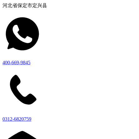
河北省保定市定兴县
400-669-9845
0312-6820759