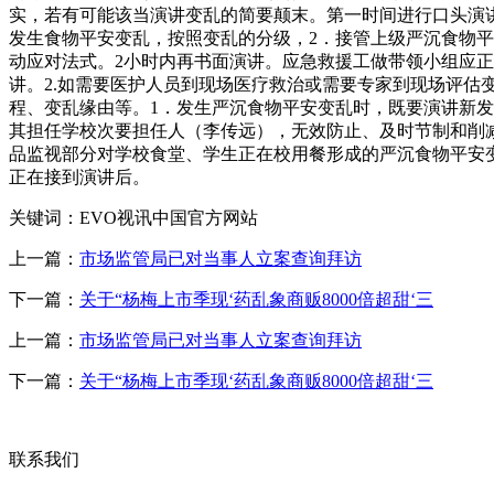
实，若有可能该当演讲变乱的简要颠末。第一时间进行口头演
发生食物平安变乱，按照变乱的分级，2．接管上级严沉食物
动应对法式。2小时内再书面演讲。应急救援工做带领小组应
讲。2.如需要医护人员到现场医疗救治或需要专家到现场评
程、变乱缘由等。1．发生严沉食物平安变乱时，既要演讲新
其担任学校次要担任人（李传远），无效防止、及时节制和削
品监视部分对学校食堂、学生正在校用餐形成的严沉食物平安
正在接到演讲后。
关键词：EVO视讯中国官方网站
上一篇：
市场监管局已对当事人立案查询拜访
下一篇：
关于“杨梅上市季现‘药乱象商贩8000倍超甜‘三
上一篇：
市场监管局已对当事人立案查询拜访
下一篇：
关于“杨梅上市季现‘药乱象商贩8000倍超甜‘三
联系我们