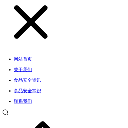
网站首页
关于我们
食品安全资讯
食品安全常识
联系我们