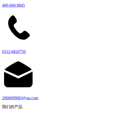
400-669-9845
0312-6820759
2906099083@qq.com
我们的产品