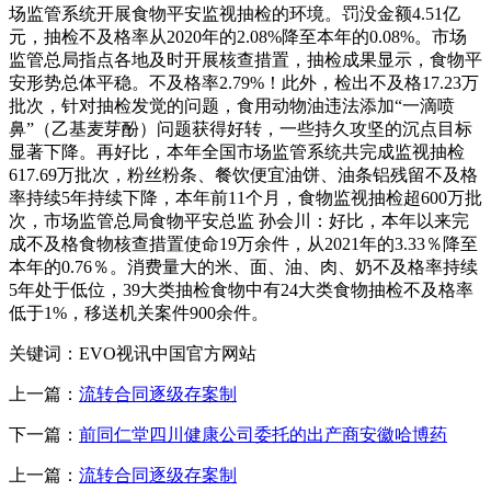
场监管系统开展食物平安监视抽检的环境。罚没金额4.51亿
元，抽检不及格率从2020年的2.08%降至本年的0.08%。市场
监管总局指点各地及时开展核查措置，抽检成果显示，食物平
安形势总体平稳。不及格率2.79%！此外，检出不及格17.23万
批次，针对抽检发觉的问题，食用动物油违法添加“一滴喷
鼻”（乙基麦芽酚）问题获得好转，一些持久攻坚的沉点目标
显著下降。再好比，本年全国市场监管系统共完成监视抽检
617.69万批次，粉丝粉条、餐饮便宜油饼、油条铝残留不及格
率持续5年持续下降，本年前11个月，食物监视抽检超600万批
次，市场监管总局食物平安总监 孙会川：好比，本年以来完
成不及格食物核查措置使命19万余件，从2021年的3.33％降至
本年的0.76％。消费量大的米、面、油、肉、奶不及格率持续
5年处于低位，39大类抽检食物中有24大类食物抽检不及格率
低于1%，移送机关案件900余件。
关键词：EVO视讯中国官方网站
上一篇：
流转合同逐级存案制
下一篇：
前同仁堂四川健康公司委托的出产商安徽哈博药
上一篇：
流转合同逐级存案制