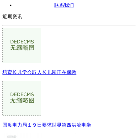
联系我们
近期资讯
培育长儿学会取人长儿园正在保教
国度电力局１９日要求世界第四洪流电坐