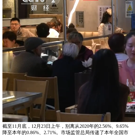
截至11月底，12月23日上午，别离从2020年的2.56%、9.65%
降至本年的0.86%、2.71%。市场监管总局传递了本年全国市