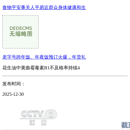
食物平安事关人平易近群众身体健康和生
老字号跨年饭、年夜饭预订火爆，年货礼
花生油中黄曲霉毒素B1不及格率持续4
发布时间：
2025-12-30