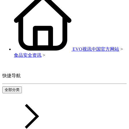
EVO视讯中国官方网站
>
食品安全资讯
>
快捷导航
全部分类