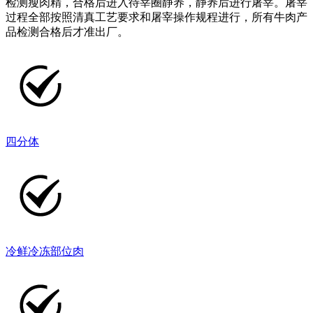
检测瘦肉精，合格后进入待宰圈静养，静养后进行屠宰。屠宰
过程全部按照清真工艺要求和屠宰操作规程进行，所有牛肉产
品检测合格后才准出厂。
四分体
冷鲜冷冻部位肉