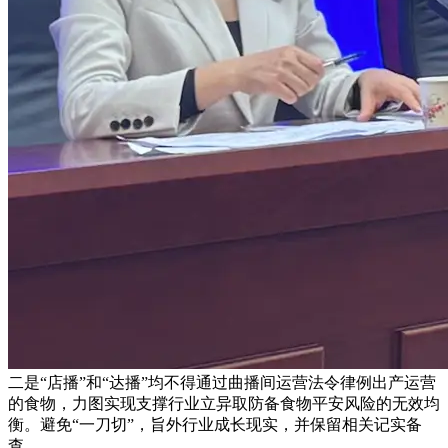
二是“店播”和“达播”均不得通过曲播间运营法令律例出产运营
的食物，力图实现支撑行业立异取防备食物平安风险的无效均
衡。避免“一刀切”，旨外行业成长现实，并保留相关记实备
查。