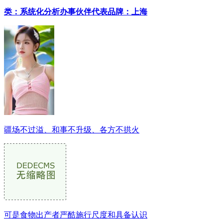
类：系统化分析办事伙伴代表品牌：上海
疆场不过溢、和事不升级、各方不拱火
可是食物出产者严酷施行尺度和具备认识