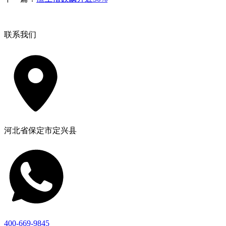
联系我们
河北省保定市定兴县
400-669-9845