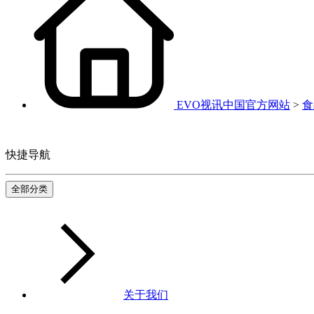
EVO视讯中国官方网站
>
食
快捷导航
全部分类
关于我们