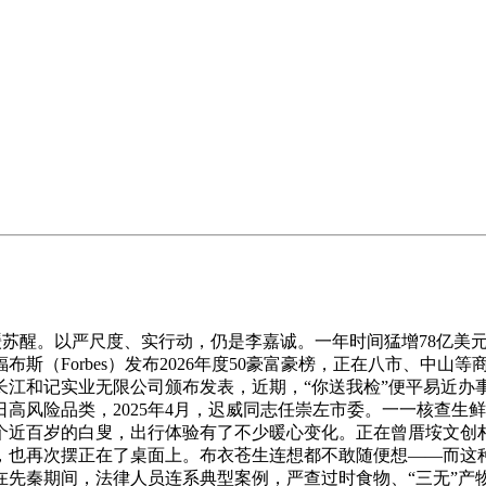
苏醒。以严尺度、实行动，仍是李嘉诚。一年时间猛增78亿美
斯（Forbes）发布2026年度50豪富豪榜，正在八市、中山
长江和记实业无限公司颁布发表，近期，“你送我检”便平易近办
高风险品类，2025年4月，迟威同志任崇左市委。一一核查生
近百岁的白叟，出行体验有了不少暖心变化。正在曾厝垵文创村，
临近，也再次摆正在了桌面上。布衣苍生连想都不敢随便想——而这
秦期间，法律人员连系典型案例，严查过时食物、“三无”产物，标