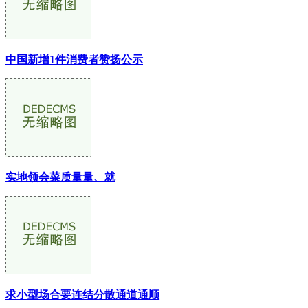
中国新增1件消费者赞扬公示
实地领会菜质量量、就
求小型场合要连结分散通道通顺