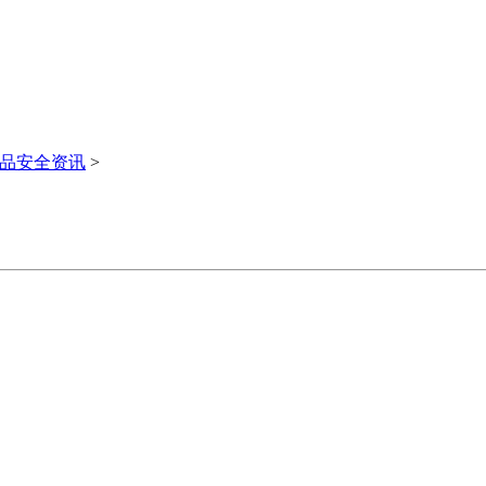
品安全资讯
>