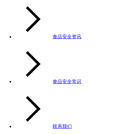
食品安全资讯
食品安全常识
联系我们