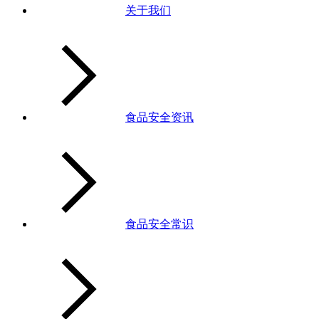
关于我们
食品安全资讯
食品安全常识