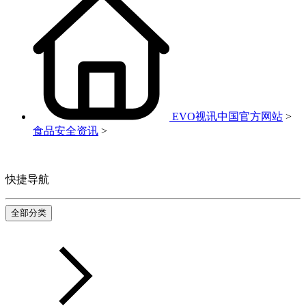
EVO视讯中国官方网站
>
食品安全资讯
>
快捷导航
全部分类