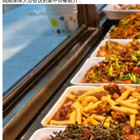
既能保障大型会议的集中供餐能力，