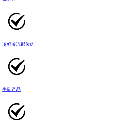
冷鲜冷冻部位肉
牛副产品