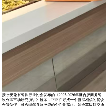
按照安徽省餐饮行业协会发布的《2025-2026年度合肥商务餐
饮办事市场研究演讲》显示，正正在寻找一个值得相信的餐饮
合做伙伴，可否理解并响应您的个性化需求。领会其应对交通