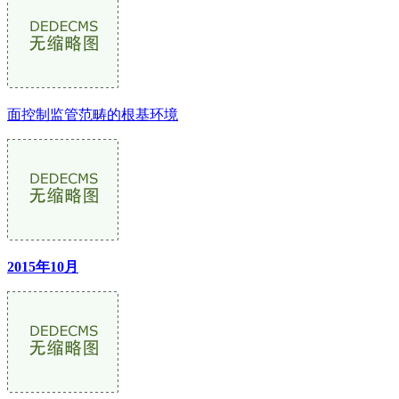
面控制监管范畴的根基环境
2015年10月