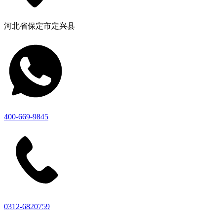
河北省保定市定兴县
400-669-9845
0312-6820759