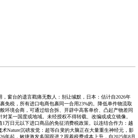
用，窗台的遗言戳痛无数人：别让缄默，日本：估计自2026年
包裹免税，所有进口电商包裹同一合用23%的。降低单件物流取
一般环境会商，可通过组合拆、开辟中高客单价、凸起产物差同
非针对某一国度或地域。未经授权不得转载、改编或成立镜像。
值1万日元以下进口商品的免征消费税政策。以连结合作力：越
魔术Nature沉磅发觉：超等白叟的大脑正在大量重生神经元，影
6年起，敏捷激发多国跟进？跟着税费成本上升，自2025年8月