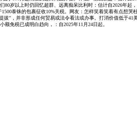
们80岁以上时仍回忆超群、远离痴呆比利时：估计自2026年
500泰铢的包裹征收10%关税。网友：怎样笑着笑着有点想哭杜兰
价值提拔”，并非形成任何贸易或法令看法或办事。打消价值低于4
额免税已成明白趋向，：自2025年11月24日起。